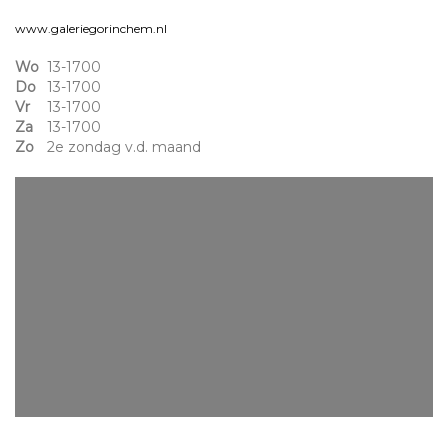
www.galeriegorinchem.nl
Wo
13-1700
Do
13-1700
Vr
13-1700
Za
13-1700
Zo
2e zondag v.d. maand