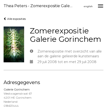
Thea Peters - Zomerexpositie Galerie Gorinchem
Togg
english
navi
Alle exposities
Zomerexpositie
Galerie Gorinchem
Zomerexpositie met overzicht van alle
aan de galerie gelieerde kunstenaars
29 juli 2008 tot en met 29 juli 2008
Adresgegevens
Galerie Gorinchem
Westwagenstraat 67
4201 HE Gorinchem
Nederland
018631444