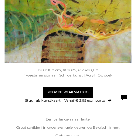
120 x 100 cm, © 2025, € 2 490,00
Tweedimensionaal | Schilderkunst | Acryl | Op doek
KOOP DIT WERK VIA EXTO
Stuur als kunstkaart
Vanaf € 2,95 excl. porto
Een verlangen naar lente.
Groot schilderij in groene en gele kleuren op Belgisch linnen.
Ophangklaar.