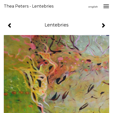
Thea Peters - Lentebries
Togg
english
navi
Lentebries