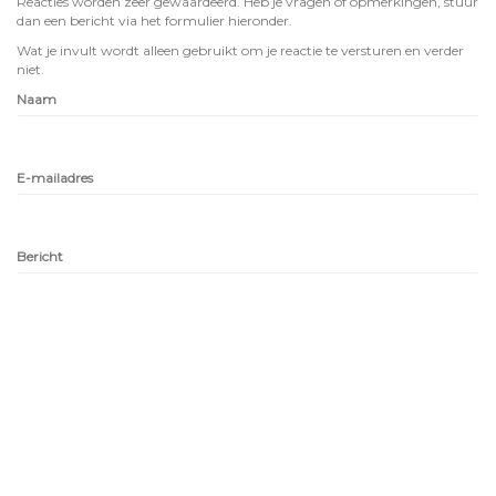
Reacties worden zeer gewaardeerd. Heb je vragen of opmerkingen, stuur
dan een bericht via het formulier hieronder.
Wat je invult wordt alleen gebruikt om je reactie te versturen en verder
niet.
Naam
E-mailadres
Bericht