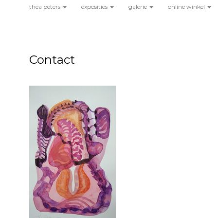
thea peters
exposities
galerie
online winkel
Contact