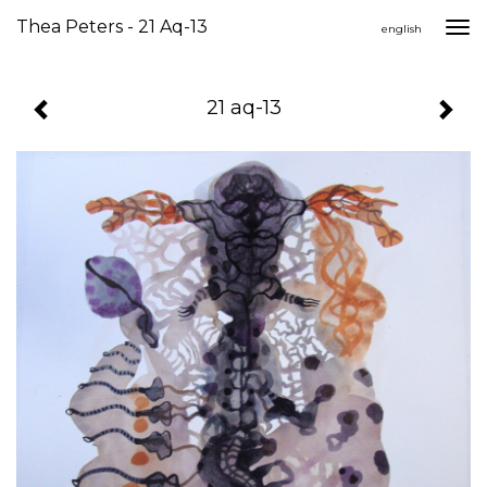
Thea Peters - 21 Aq-13
Togg
english
navi
21 aq-13