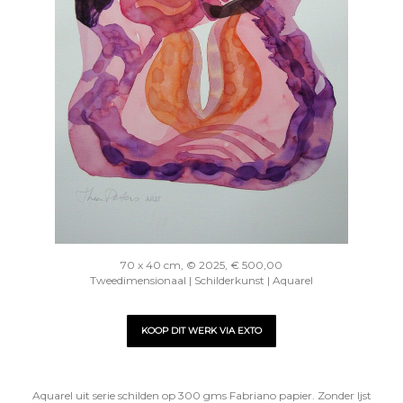
70 x 40 cm, © 2025, € 500,00
Tweedimensionaal | Schilderkunst | Aquarel
KOOP DIT WERK VIA EXTO
Aquarel uit serie schilden op 300 gms Fabriano papier. Zonder ljst